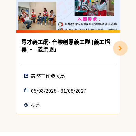
專才義工網- 音樂創意義工隊 [義工招
募] -「義樂團」
(
義務工作發展局
05/08/2026 - 31/08/2027
待定