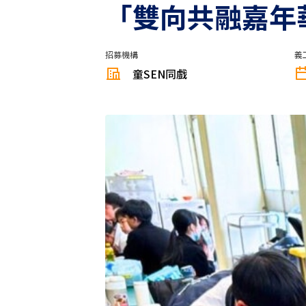
「雙向共融嘉年
招募機構
義
童SEN同戲