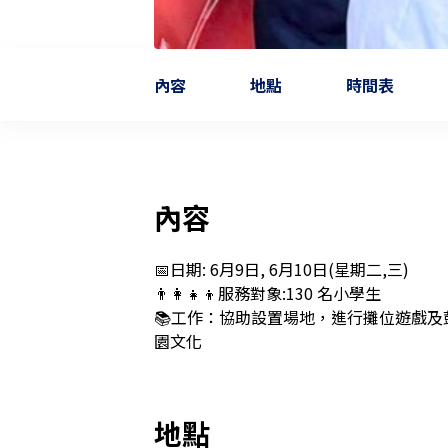
內容
地點
時間表
內容
📅日期: 6月9日, 6月10日(星期二,三)

👨‍👩‍👧‍👦服務對象:130 名小學生

📚工作：協助設置場地，進行攤位遊戲
園文化
地點