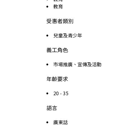
教育
受惠者類別
兒童及青少年
義工角色
市場推廣、宣傳及活動
年齡要求
20 - 35
語言
廣東話