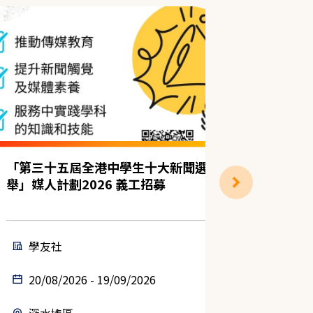
「第三十五屆全港中學生十大新聞選
📣【招
舉」媒人計劃2026 義工招募
生活大挑
子義工)
學友社
保良
20/08/2026 - 19/09/2026
23/08