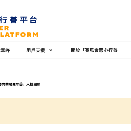
就嘉許
用戶支援
關於「賽馬會眾心行善」
雙向共融嘉年華」入校服務