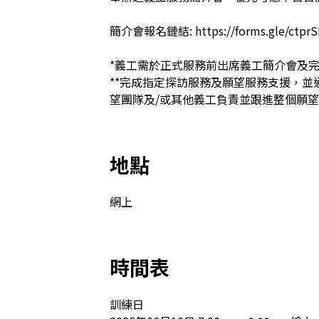
簡介會報名鏈結: https://forms.gle/ctprSNz
*義工需於正式服務前出席義工簡介會及完成
**完成指定探訪服務及願望服務支援，
望團隊及/或其他義工負責並跟進整個願
地點
網上
時間表
訓練日
