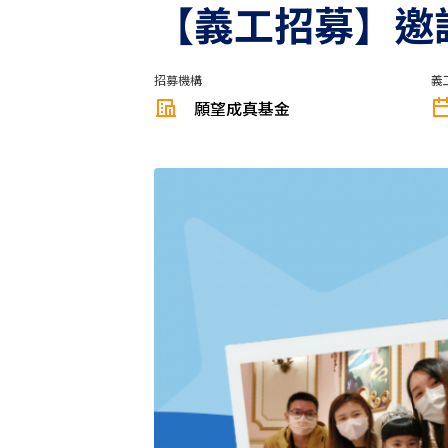
【義工招募】邀
招募機構
義
願望成真基金