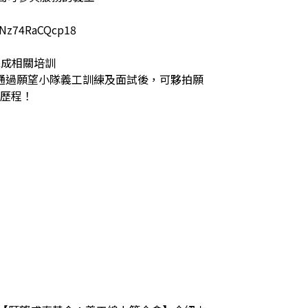
74RaCQcp18

相關培訓

並通過願望小隊義工訓練及面試後，可夥拍願
望歷程！