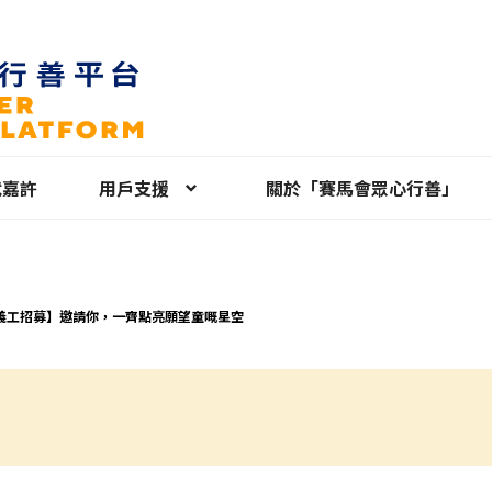
就嘉許
用戶支援
關於「賽馬會眾心行善」
義工招募】邀請你，一齊點亮願望童嘅星空