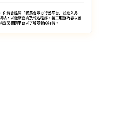
，你將會離開「賽馬會眾心行善平台」並進入另一
網站，以繼續查詢及報名程序。義工服務內容以義
請查閱相關平台以了解最新的詳情。