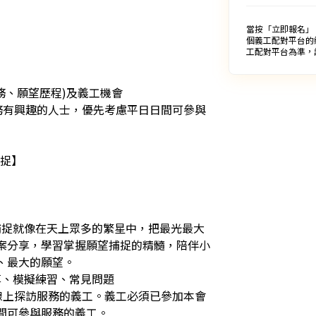
當按「立即報名」
個義工配對平台的
工配對平台為準，
、願望歷程)及義工機會

服務有興趣的人士，優先考慮平日日間可參與
】

捕捉就像在天上眾多的繁星中，把最光最大
案分享，學習掌握願望捕捉的精髓，陪伴小
最大的願望。

、模擬練習、常見問題

金線上探訪服務的義工。義工必須已參加本會
參與服務的義工。
