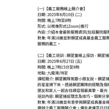
(一)【義工服務線上簡介會】

日期: 2025年6月10日 (二)

時間: 晚上7時至8時

形式: 以視像形式(Zoom)進行

內容: 介紹本會最新服務資訊(包括醫院服務
對象: 年滿18歲並對願望成真基金義工
服務的義工。

(二)【義工培訓 : 願望童線上探訪 - 願望捕捉
日期: 2025年6月27日 (五)

時間: 晚上7時15分至9時

地點: 九龍灣/待定

課程簡介: 願望團隊常跟小朋友說，願望
的星星摘下來。透過願望團隊的經驗及個
朋友和家人一起去找尋這個最真摯、最光、
培訓內容: 願望捕捉理念及技巧、個案分享
對象: 年滿18歲並有意參與願望成真基
舉辦之義工服務簡介會。優先考慮平日日間可