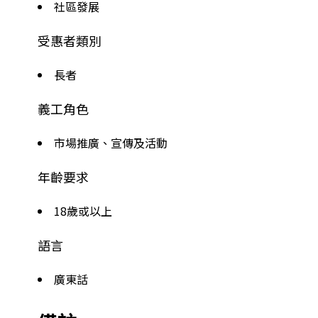
社區發展
受惠者類別
長者
義工角色
市場推廣、宣傳及活動
年齡要求
18歲或以上
語言
廣東話