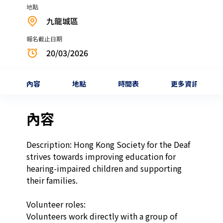
地點
九龍城區
報名截止日期
20/03/2026
內容
地點
時間表
更多資訊
內容
Description: Hong Kong Society for the Deaf 
strives towards improving education for 
hearing-impaired children and supporting 
their families.  

Volunteer roles:

Volunteers work directly with a group of 