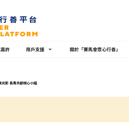
就嘉許
用戶支援
關於「賽馬會眾心行善」
美光影 長青共創核心小組