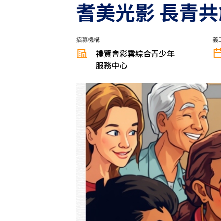
耆美光影 長青
招募機構
義
禮賢會彩雲綜合青少年
服務中心