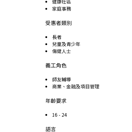
健康社區
家庭事務
受惠者類別
長者
兒童及青少年
傷健人士
義工角色
師友輔導
商業、金融及項目管理
年齡要求
16 - 24
語言