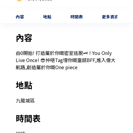
內容
地點
時間表
更多資訊
內容
由0開始! 打造屬於你嘅密室逃脱🗝️ ! You Only 
Live Once! 😎仲唔Tag埋你嘅靈感BFF,進入偉大
航路,創造屬於你嘅One piece
地點
九龍城區
時間表