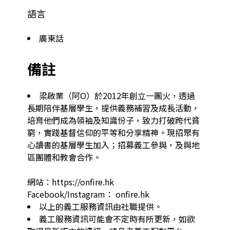
語言
廣東話
備註
梁啟業（阿O）於2012年創立一團火，透過
長期陪伴基層學生，提供義務補習及成長活動，
培育他們成為領袖及知識份子，致力打破跨代貧
窮，實踐基督信仰的平等和分享精神。現招聚有
心讀書的基層學生加入；招募義工參與，及與地
區團體和教會合作。

網站：https://onfire.hk

Facebook/Instagram： onfire.hk
以上的義工服務資訊由社職提供。
義工服務資訊可能會不定時有所更新，如欲