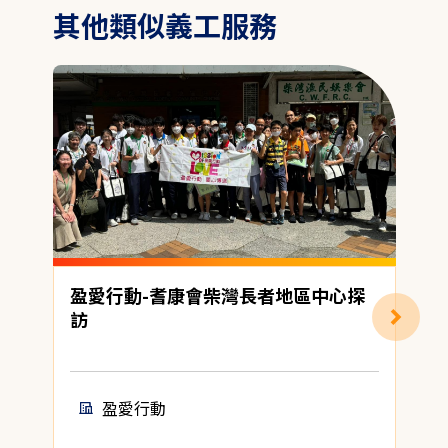
其他類似義工服務
盈愛行動-耆康會柴灣長者地區中心探
訪
盈愛行動