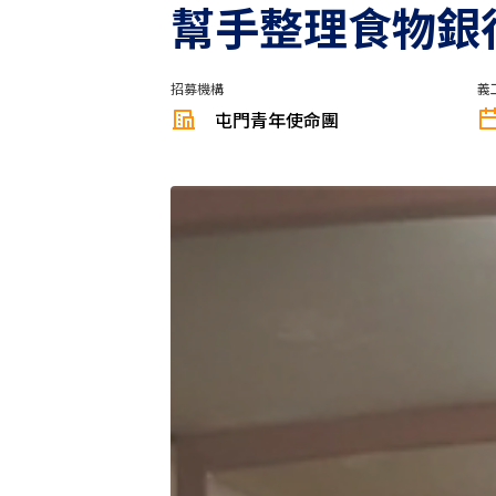
幫手整理食物銀行
招募機構
義
屯門青年使命團