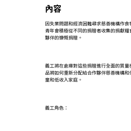
內容
因失業問題和經濟困難尋求慈善機構作食
青年會積極從不同的捐贈者收集的捐獻糧
夥伴的慷慨捐贈。

義工將在倉庫對這些捐贈進行全面的質量
品將如何重新分配給合作夥伴慈善機構和
童和低收入家庭。

義工角色：
