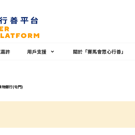
就嘉許
用戶支援
關於「賽馬會眾心行善」
食物銀行(屯門)