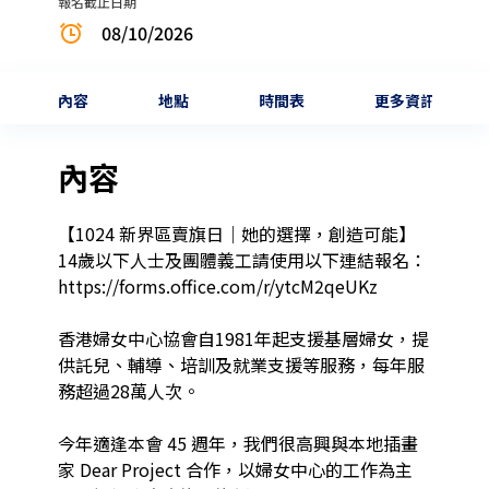
報名截止日期
08/10/2026
內容
地點
時間表
更多資訊
內容
【1024 新界區賣旗日｜她的選擇，創造可能】

14歲以下人士及團體義工請使用以下連結報名：
https://forms.office.com/r/ytcM2qeUKz

香港婦女中心協會自1981年起支援基層婦女，提
供託兒、輔導、培訓及就業支援等服務，每年服
務超過28萬人次。

今年適逢本會 45 週年，我們很高興與本地插畫
家 Dear Project 合作，以婦女中心的工作為主