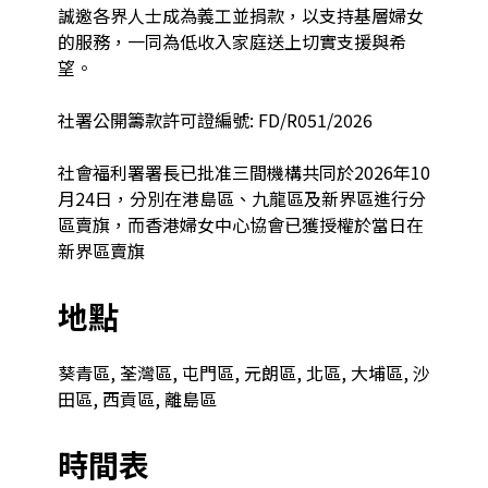
誠邀各界人士成為義工並捐款，以支持基層婦女
的服務，一同為低收入家庭送上切實支援與希
望。

社署公開籌款許可證編號: FD/R051/2026

社會福利署署長已批准三間機構共同於2026年10
月24日，分別在港島區、九龍區及新界區進行分
區賣旗，而香港婦女中心協會已獲授權於當日在
新界區賣旗
地點
葵青區, 荃灣區, 屯門區, 元朗區, 北區, 大埔區, 沙
田區, 西貢區, 離島區
時間表