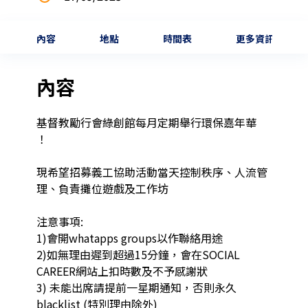
內容
地點
時間表
更多資訊
內容
基督教勵行會綠創館每月定期舉行環保嘉年華  
！

現希望招募義工協助活動當天控制秩序、人流管
理、負責攤位遊戲及工作坊

注意事項: 

1)會開whatapps groups以作聯絡用途

2)如無理由遲到超過15分鐘，會在SOCIAL 
CAREER網站上扣時數及不予感謝狀

3) 未能出席請提前一星期通知，否則永久
blacklist (特別理由除外)
