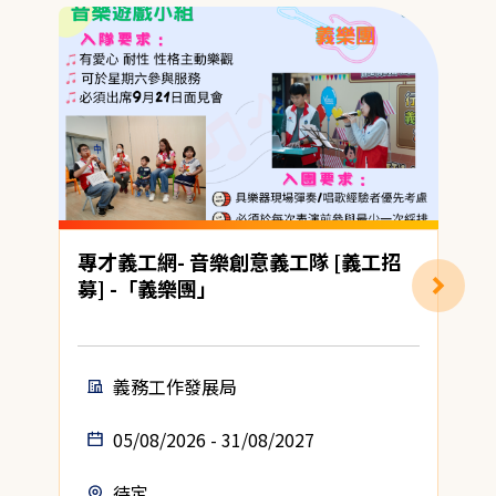
專才義工網- 音樂創意義工隊 [義工招
募] -「義樂團」
(
義務工作發展局
05/08/2026 - 31/08/2027
待定