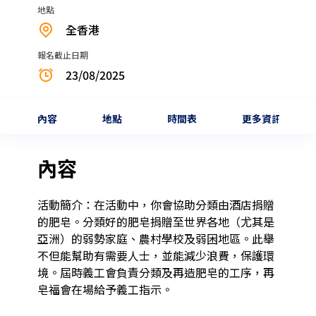
地點
全香港
報名截止日期
23/08/2025
內容
地點
時間表
更多資訊
內容
活動簡介：在活動中，你會協助分類由酒店捐贈
的肥皂。分類好的肥皂捐贈至世界各地（尤其是
亞洲）的弱勢家庭、農村學校及弱困地區。此舉
不但能幫助有需要人士，並能減少浪費，保護環
境。屆時義工會負責分類及再造肥皂的工序，再
皂福會在場給予義工指示。 
