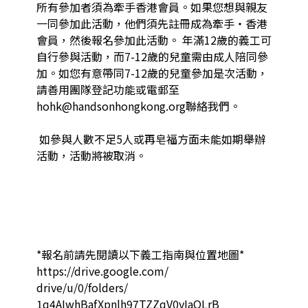
所有參加者須為牽手香港會員。如果您想與親友
一同參加此活動，他們須先註冊成為牽手‧香港
會員，然後報名參加此活動。 年滿12歲的義工可
自行參與活動，而7-12歲的兒童需由成人陪同參
加。如您有意帶同7-12歲的兒童參加是次活動，
請善用團隊登記功能或電郵至
hohk@handsonhongkong.org聯絡我們。 

 如參與人數不足5人或再皂福方面未能如期舉辦
活動，活動將被取消。  

*報名前請先閱讀以下義工指南與位置地圖* 
https://drive.google.com/

drive/u/0/folders/

1q4AIwhBafXpnlh97TZZqV0yIaOLrB
