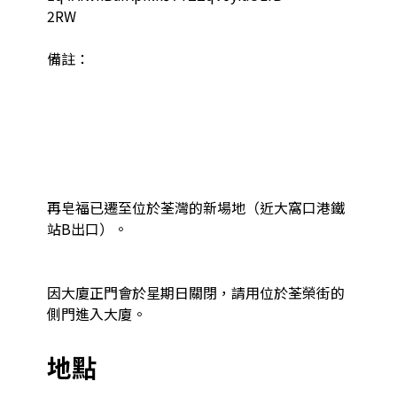
2RW

備註：

再皂福已遷至位於荃灣的新場地（近大窩口港鐵
站B出口）。

因大廈正門會於星期日關閉，請用位於荃榮街的
側門進入大廈。
地點