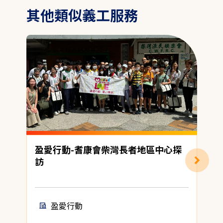
其他類似義工服務
盈愛行動-耆康會柴灣長者地區中心探
訪
盈愛行動