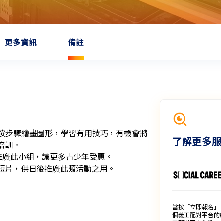
更多資訊
備註
60，按步驟繪畫圖形，學習有用技巧，有機會將
了解更多
訓。

推廣此小組，讓更多青少年受惠。

短片，供日後推廣此類活動之用。
當按「立即報名」
個義工配對平台的