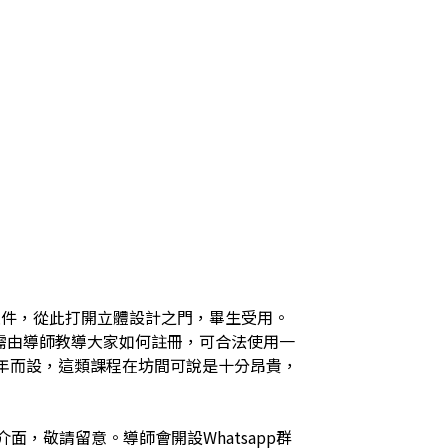
軟件，從此打開立體設計之門，畢生受用。
件，需由導師教導大家如何註冊，可合法使用一
年而設，這類課程在坊間可說是十分昂貴，
面，敬請留意。導師會開設Whatsapp群