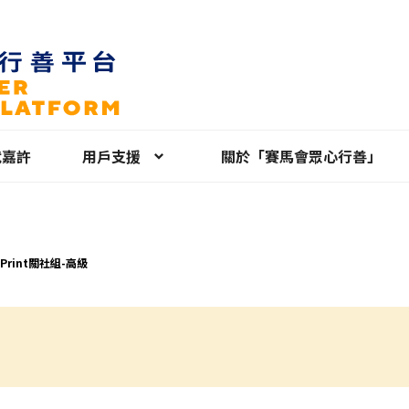
就嘉許
用戶支援
關於「賽馬會眾心行善」
 Print關社組-高級