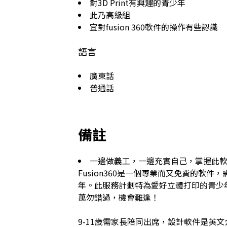
對3D Print有興趣的青少年
此乃高級組
宜對fusion 360軟件的操作有些認識
語言
廣東話
普通話
備註
一邊做義工，一邊充實自己，掌握此
Fusion360是一個專業而又免費的軟
年。此服務計劃特為愛好立體打印的青少
萬勿錯過，機會難逢！

9-11歲需家長陪同出席，設計軟件是英文介