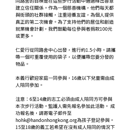
同路舍的目標是在這些步行活動中通過釋出善意
建立信任關係。作為一個慈善機構，他們每天都
與街頭的社群接觸，注重培養友誼，為個人提供
真正的第二次機會。為了支持他們的居住和創造
就業機會計劃，我們鼓勵每位參與者捐款100元
或更多。

仁愛行從同路舍中心出發，進行約1.5小時。請攜
帶一個可重覆使用的袋子，以便攜帶您要分發的
物品。

本義行歡迎家庭一同參與，16歲以下兒童需由成
人陪同參加。

注意：6至14歲的志工必須由成人陪同方可參與
本次步行活動。監護人需先報名參加此活動。 成
功報名後，請寄電子郵件至
hohk@handonhongkong.org為孩子登記參與。
15至18歲的義工若希望在沒有成人陪同的情況下