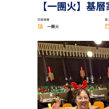
【一團火】⁠基
招募機構
義
一團火