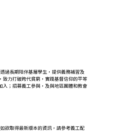
火，透過長期陪伴基層學生，提供義務補習及
，致力打破跨代貧窮，實踐基督信仰的平等
加入；招募義工參與，及與地區團體和教會
，如欲取得最新版本的資訊，請參考義工配