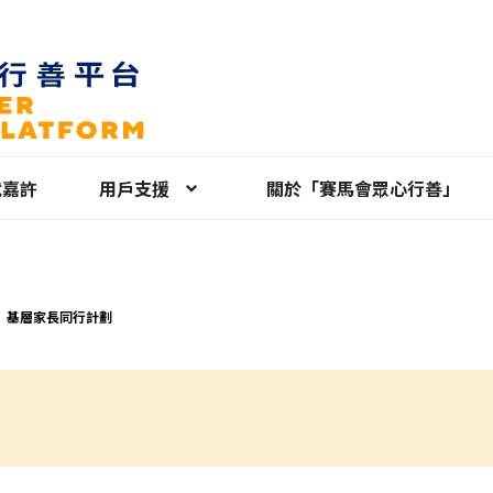
就嘉許
用戶支援
關於「賽馬會眾心行善」
】⁠基層家長同行計劃