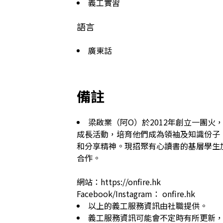
義工實習
語言
廣東話
備註
梁啟業（阿O）於2012年創立一團
成長活動，培育他們成為領袖及知識份子
和分享精神。現招聚有心讀書的基層學生
合作。

網站：https://onfire.hk

Facebook/Instagram： onfire.hk
以上的義工服務資訊由社職提供。
義工服務資訊可能會不定時有所更新