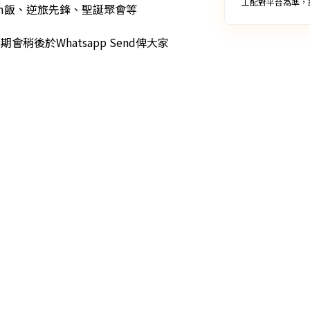
工配對平台為準，
Sem飯、逆旅先鋒、聖誕聚會等

稍後於Whatsapp Send俾大家