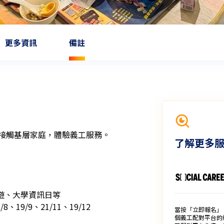
更多資訊
備註
接觸基層家庭，體驗義工服務。

了解更多
郊遊、大學資訊日等

8、19/9、21/11、19/12

當按「立即報名」
個義工配對平台的