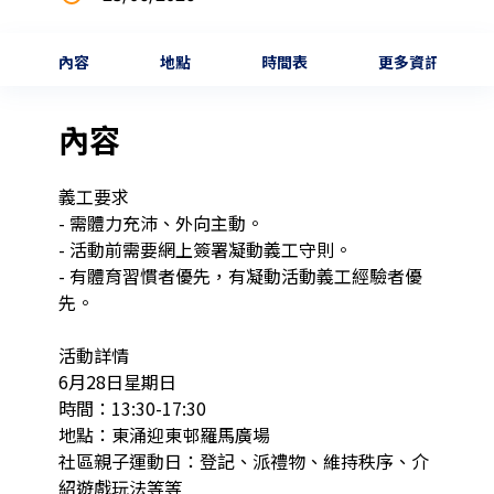
內容
地點
時間表
更多資訊
內容
義工要求

- 需體力充沛、外向主動。

- 活動前需要網上簽署凝動義工守則。

- 有體育習慣者優先，有凝動活動義工經驗者優
先。

活動詳情

6月28日星期日

時間：13:30-17:30

地點：東涌迎東邨羅馬廣場

社區親子運動日：登記、派禮物、維持秩序、介
紹遊戲玩法等等