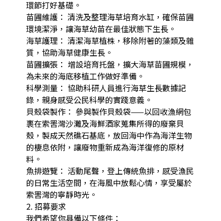
環節打好基礎。

苗圃維護： 清洗及整理海草培育水缸，確保苗圃
環境潔淨，讓海草幼苗在最佳狀態下生長。

海草護理： 清潔海草植株，移除附著的藻類及雜
質，協助海草健康生長。

苗圃擴張： 增設培育托盤，擴大海草苗圃規模，
為未來的海底移植工作做好準備。

科學測量： 協助科研人員進行海草生長數據記
錄，親身感受公民科學的實踐意義。

貝殼袋製作： 參與製作貝殼袋——以回收漁網包
裹在索罟灣沙灘及海鮮酒家蒐集所得的廢棄貝
殼，製成天然礁石基底，放回海中作為海洋生物
的棲息依附，讓廢物重新成為海洋復修的原材
料。

魚排遊覽： 活動尾聲，登上傳統魚排，感受漁民
的日常生活空間，在海風中放鬆心情，享受屬於
索罟灣的寧靜時光。

2. 招募要求

我們希望你具備以下條件：
