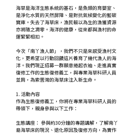
海草是海洋生態系統的基石，是魚類的育嬰室、
是淨化水質的天然屏障、是對抗氣候變化的藍碳
寶庫。失去了海草床，漁民賴以為生的漁獲資源
亦將隨之凋零。海洋的健康，從來都與漁村的命
運緊緊相扣。

今次「南丫漁人節」，我們不只是來感受漁村文
化，更希望以行動回饋這片養育了幾代漁人的海
洋。我們現正招募一群願意捲起衣袖、走進真實
復修工作的生態復修義工，與專業海草科研人員
並肩，為索罟灣的海草床注入新生命。

1. 活動內容

作為生態復修義工，你將在專業海草科研人員的
帶領下，親身參與以下工作：

生態講座： 參與約30分鐘的專題講解，了解南丫
島海草床的現況、退化原因及復修方向，為實作