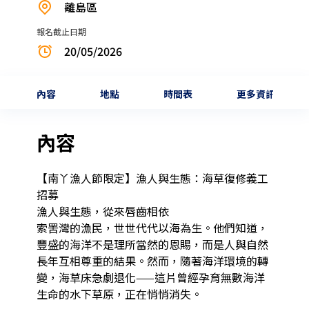
離島區
報名截止日期
20/05/2026
內容
地點
時間表
更多資訊
內容
【南丫漁人節限定】漁人與生態：海草復修義工
招募

漁人與生態，從來唇齒相依

索罟灣的漁民，世世代代以海為生。他們知道，
豐盛的海洋不是理所當然的恩賜，而是人與自然
長年互相尊重的結果。然而，隨著海洋環境的轉
變，海草床急劇退化——這片曾經孕育無數海洋
生命的水下草原，正在悄悄消失。
