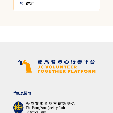
待定
策劃及捐助