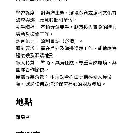
學習態度： 對海洋生態、環境保育或漁村文化有
濃厚興趣，願意聆聽和學習。

動手精神： 不怕弄濕雙手，願意投入實際的體力
勞動及復修工作。

語言能力： 流利粵語（必備）。

體能要求： 需在戶外及海邊環境工作，能適應海
邊氣候及濕滑地形。

個人特質： 準時、具責任感、尊重自然環境、與
團隊合作愉快。

無需專業背景： 本活動全程由專業科研人員帶
領，歡迎任何對海洋保育有心的朋友參加。
地點
離島區