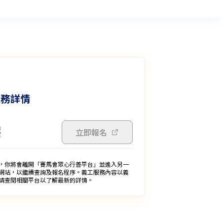
服務詳情
立即報名
，你將會離開「賽馬會眾心行善平台」並進入另一
網站，以繼續查詢及報名程序。義工服務內容以義
請查閱相關平台以了解最新的詳情。