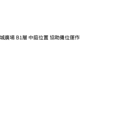
pm 九龍城廣場 B1層 中庭位置 協助攤位運作