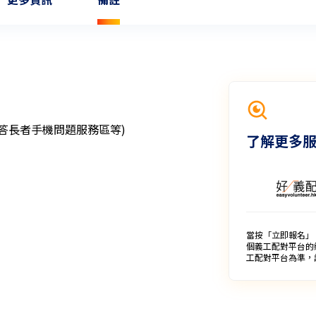
長者手機問題服務區等)

了解更多
當按「立即報名」
個義工配對平台的
工配對平台為準，