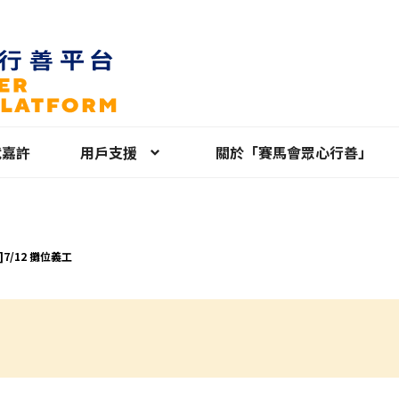
就嘉許
用戶支援
關於「賽馬會眾心行善」
7/12 攤位義工