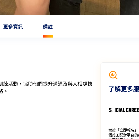
更多資訊
備註
訓練活動，協助他們提升溝通及與人相處技
了解更多
絡。
當按「立即報名」
個義工配對平台的