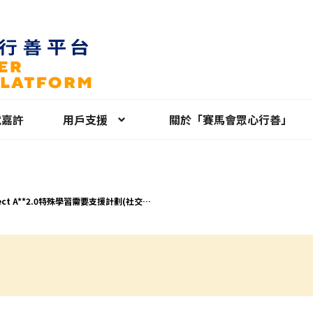
就嘉許
用戶支援
關於「賽馬會眾心行善」
ject A**2.0特殊學習需要支援計劃(社交技
練)