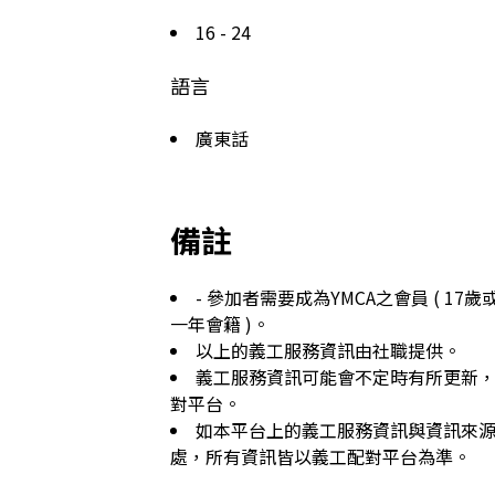
16 - 24
語言
廣東話
備註
- 參加者需要成為YMCA之會員 ( 17歲或
一年會籍 )。
以上的義工服務資訊由社職提供。
義工服務資訊可能會不定時有所更新
對平台。
如本平台上的義工服務資訊與資訊來
處，所有資訊皆以義工配對平台為準。