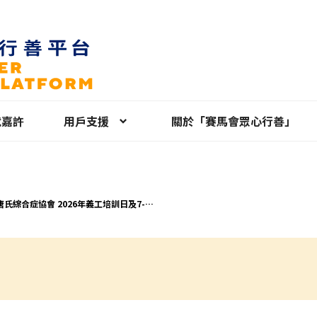
就嘉許
用戶支援
關於「賽馬會眾心行善」
症協會 2026年義工培訓日及7-9
動義工招募