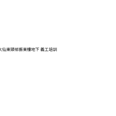
0pm 黃大仙東頭邨振東樓地下 義工培訓