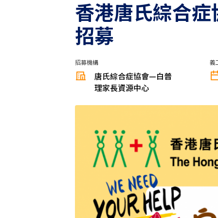
香港唐氏綜合症協
招募
招募機構
義
唐氏綜合症協會—白普
理家長資源中心