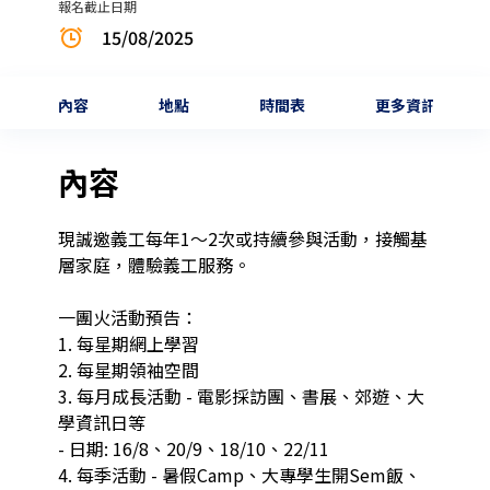
報名截止日期
15/08/2025
內容
地點
時間表
更多資訊
內容
現誠邀義工每年1～2次或持續參與活動，接觸基
層家庭，體驗義工服務。

一團火活動預告：

1. 每星期網上學習

2. 每星期領袖空間

3. 每月成長活動 - 電影採訪團、書展、郊遊、大
學資訊日等

- 日期: 16/8、20/9、18/10、22/11

4. 每季活動 - 暑假Camp、大專學生開Sem飯、