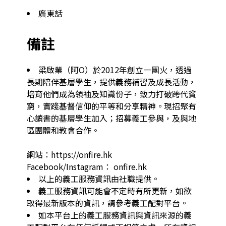
廣東話
備註
梁啟業（阿O）於2012年創立一團火，透過
長期陪伴基層學生，提供義務補習及成長活動，
培育他們成為領袖及知識份子，致力打破跨代貧
窮，實踐基督信仰的平等和分享精神。現招聚有
心讀書的基層學生加入；招募義工參與，及與地
區團體和教會合作。

網站：https://onfire.hk

Facebook/Instagram： onfire.hk
以上的義工服務資訊由社職提供。
義工服務資訊可能會不定時有所更新，如欲
取得最新版本的資訊，請參考義工配對平台。
如本平台上的義工服務資訊與資訊來源的義