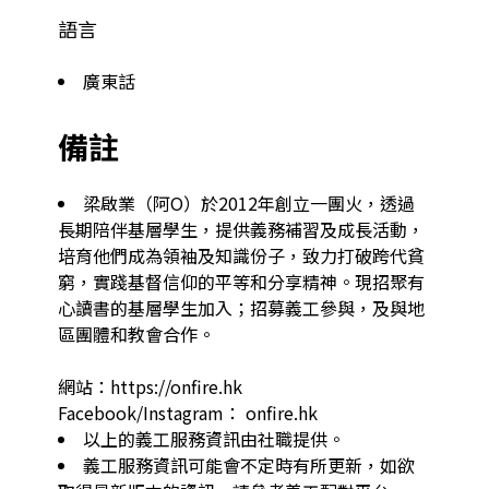
語言
廣東話
備註
梁啟業（阿O）於2012年創立一團火，透過
長期陪伴基層學生，提供義務補習及成長活動，
培育他們成為領袖及知識份子，致力打破跨代貧
窮，實踐基督信仰的平等和分享精神。現招聚有
心讀書的基層學生加入；招募義工參與，及與地
區團體和教會合作。

網站：https://onfire.hk

Facebook/Instagram： onfire.hk
以上的義工服務資訊由社職提供。
義工服務資訊可能會不定時有所更新，如欲