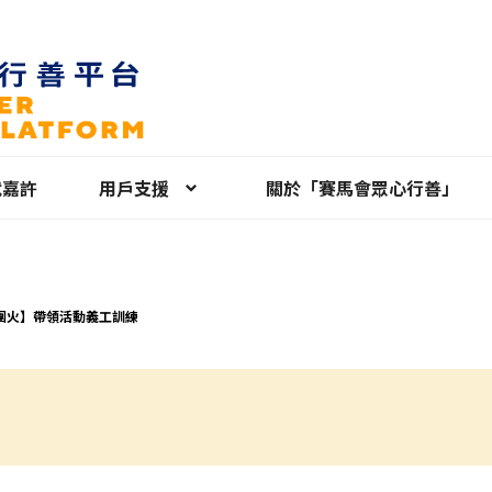
就嘉許
用戶支援
關於「賽馬會眾心行善」
團火】⁠帶領活動義工訓練