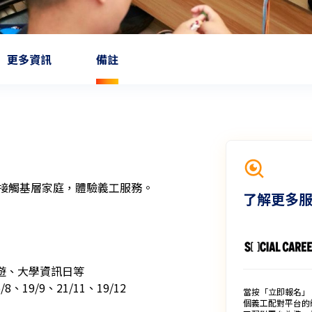
更多資訊
備註
接觸基層家庭，體驗義工服務。

了解更多
郊遊、大學資訊日等

8、19/9、21/11、19/12

當按「立即報名」
個義工配對平台的