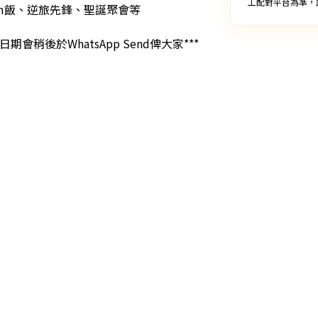
工配對平台為準，
Sem飯、逆旅先鋒、聖誕聚會等

稍後於WhatsApp Send俾大家***