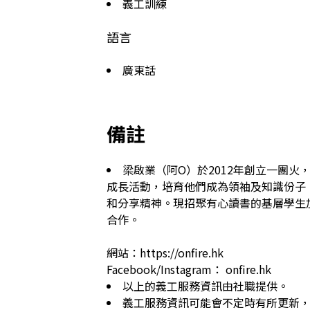
義工訓練
語言
廣東話
備註
梁啟業（阿O）於2012年創立一團
成長活動，培育他們成為領袖及知識份子
和分享精神。現招聚有心讀書的基層學生
合作。

網站：https://onfire.hk

Facebook/Instagram： onfire.hk
以上的義工服務資訊由社職提供。
義工服務資訊可能會不定時有所更新