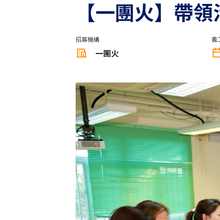
【一團火】⁠帶
招募機構
義
一團火