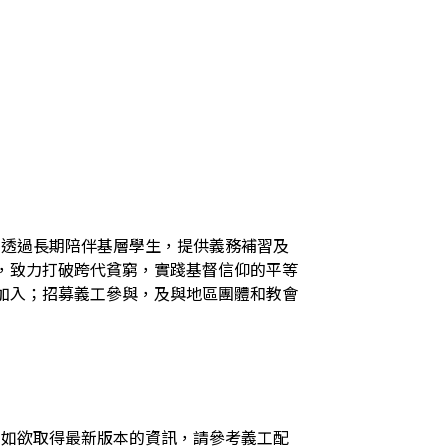
火，透過長期陪伴基層學生，提供義務補習及
，致力打破跨代貧窮，實踐基督信仰的平等
加入；招募義工參與，及與地區團體和教會
，如欲取得最新版本的資訊，請參考義工配