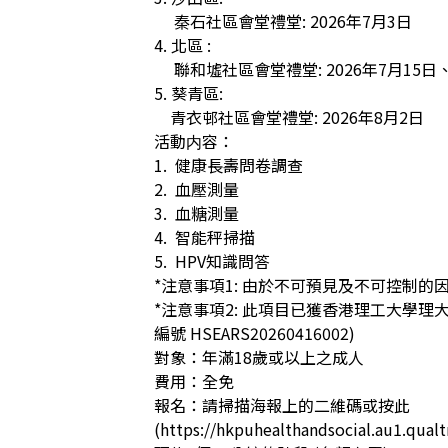
     秦石社區會堂禮堂: 2026年7月3日

4. 北區 :

     聯和墟社區會堂禮堂: 2026年7月15日、8月5日

5. 葵青區:

    青衣邨社區會堂禮堂: 2026年8月2日

活動内容：

1.  健康長壽問卷調查

2.  血壓測量 

3.  血糖測量

4.  智能秤掃描

5.  HPV知識問答

*注意事項1: 由於不可預見及不可控制的
*注意事項2: 此項目已獲香港理工大學理大機
編號 HSEARS20260416002)

對象：年滿18歲或以上之成人

費用：全免

報名：請掃描海報上的二維碼或按此 
(https://hkpuhealthandsocial.au1.qua