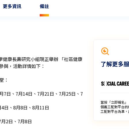
更多資訊
備註
學健康長壽研究小組現正舉辦 「社區健康
了解更多
參與，活動詳情如下：

堂：

當按「立即報名」
個義工配對平台的
工配對平台為準，