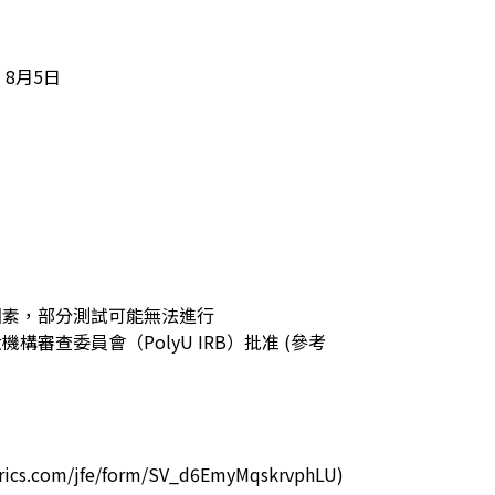
因素，部分測試可能無法進行

構審查委員會（PolyU IRB）批准 (參考
ltrics.com/jfe/form/SV_d6EmyMqskrvphLU)
