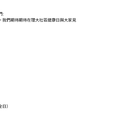
 
u.edu.hk 。我們期待期待在理大社區健康日與大家見
（全日）