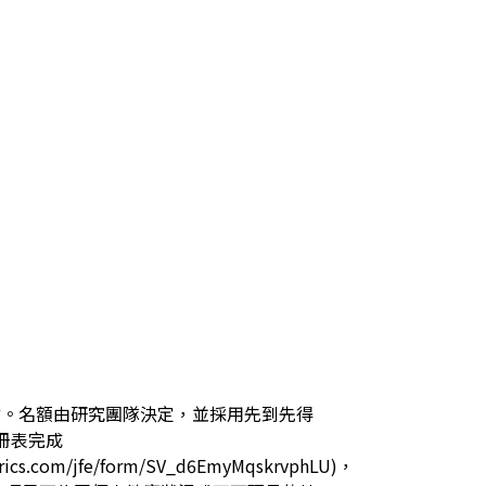
點。名額由研究團隊決定，並採用先到先得
表完成 
altrics.com/jfe/form/SV_d6EmyMqskrvphLU)，