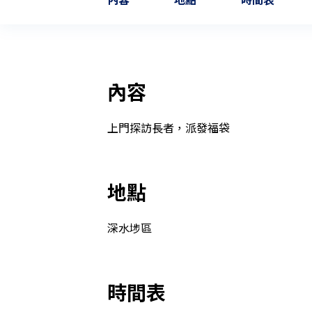
內容
上門探訪長者，派發福袋
地點
深水埗區
時間表