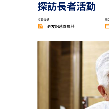
探訪長者活動
招募機構
義
老友記慈善農莊