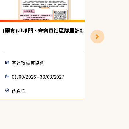
(靈實)叩叩門，齊齊貢社區鄰里計劃
獨居雙老
計劃（中
基督教靈實協會
聖雅
01/09/2026 - 30/03/2027
14/08
西貢區
中西