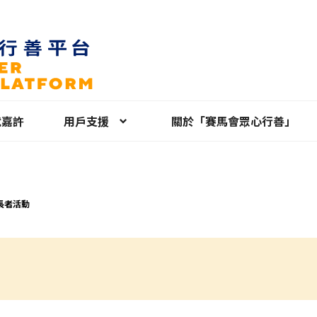
就嘉許
用戶支援
關於「賽馬會眾心行善」
長者活動