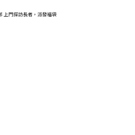
m 南昌邨 上門探訪長者，派發福袋