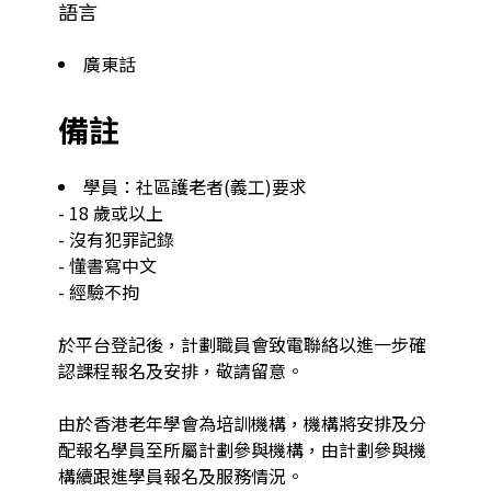
語言
廣東話
備註
學員：社區護老者(義工)要求

- 18 歲或以上

- 沒有犯罪記錄

- 懂書寫中文

- 經驗不拘

於平台登記後，計劃職員會致電聯絡以進一步確
認課程報名及安排，敬請留意。

由於香港老年學會為培訓機構，機構將安排及分
配報名學員至所屬計劃參與機構，由計劃參與機
構續跟進學員報名及服務情況。
