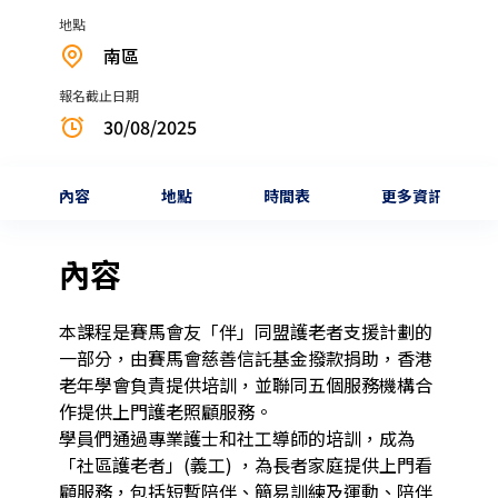
地點
南區
報名截止日期
30/08/2025
內容
地點
時間表
更多資訊
內容
本課程是賽馬會友「伴」同盟護老者支援計劃的
一部分，由賽馬會慈善信託基金撥款捐助，香港
老年學會負責提供培訓，並聯同五個服務機構合
作提供上門護老照顧服務。

學員們通過專業護士和社工導師的培訓，成為
「社區護老者」(義工) ，為長者家庭提供上門看
顧服務，包括短暫陪伴、簡易訓練及運動、陪伴