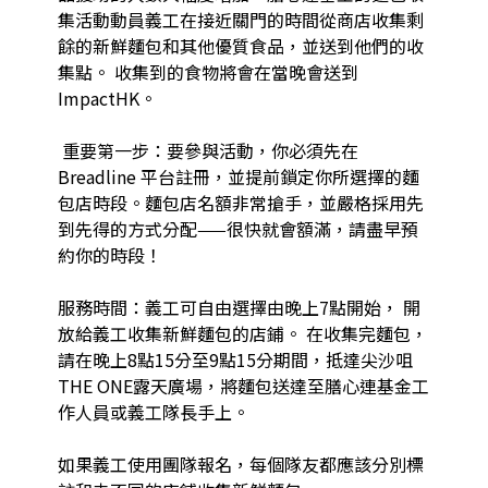
集活動動員義工在接近關門的時間從商店收集剩
餘的新鮮麵包和其他優質食品，並送到他們的收
集點。 收集到的食物將會在當晚會送到
ImpactHK。

 重要第一步：要參與活動，你必須先在 
Breadline 平台註冊，並提前鎖定你所選擇的麵
包店時段。麵包店名額非常搶手，並嚴格採用先
到先得的方式分配——很快就會額滿，請盡早預
約你的時段！​

服務時間：義工可自由選擇由晚上7點開始， 開
放給義工收集新鮮麵包的店鋪。 在收集完麵包，
請在晚上8點15分至9點15分期間，抵達尖沙咀
THE ONE露天廣場，將麵包送達至膳心連基金工
作人員或義工隊長手上。

如果義工使用團隊報名，每個隊友都應該分別標