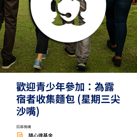
歡迎青少年參加：為露
宿者收集麵包 (星期三尖
沙嘴)
招募機構
膳心連基金