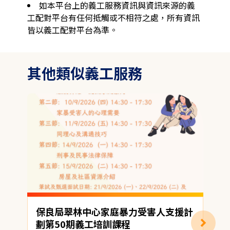
如本平台上的義工服務資訊與資訊來源的義
工配對平台有任何抵觸或不相符之處，所有資訊
皆以義工配對平台為準。
其他類似義工服務
保良局翠林中心家庭暴力受害人支援計
E
劃第50期義工培訓課程