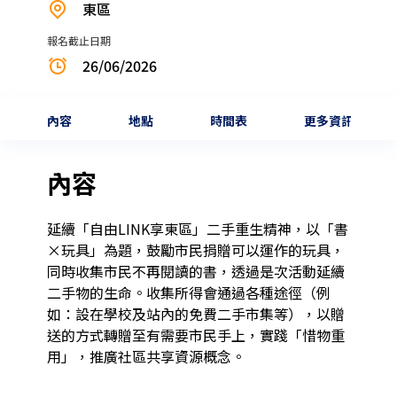
東區
報名截止日期
26/06/2026
內容
地點
時間表
更多資訊
內容
延續「自由LINK享東區」二手重生精神，以「書
×玩具」為題，鼓勵市民捐贈可以運作的玩具，
同時收集市民不再閱讀的書，透過是次活動延續
二手物的生命。收集所得會通過各種途徑（例
如：設在學校及站內的免費二手市集等），以贈
送的方式轉贈至有需要市民手上，實踐「惜物重
用」，推廣社區共享資源概念。