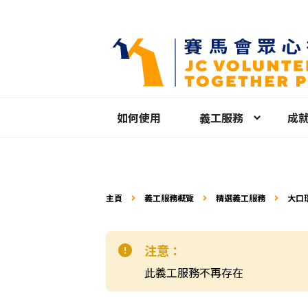
如何使用
義工服務
成
主頁
義工服務概覽
精選義工服務
大口環
2026
注意：
此義工服務不再存在