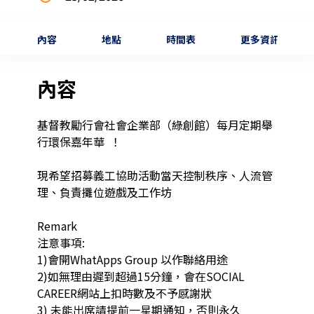
內容
地點
時間表
更多資訊
內容
基督教勵行會社會企業部（綠創館）每月定期舉
行環保嘉年華  ！

現希望招募義工協助活動當天控制秩序、人流管
理、負責攤位遊戲及工作坊

Remark

注意事項: 

1)會開WhatApps Group 以作聯絡用途

2)如無理由遲到超過15分鐘，會在SOCIAL 
CAREER網站上扣時數及不予感謝狀

3) 未能出席請提前一星期通知，否則永久