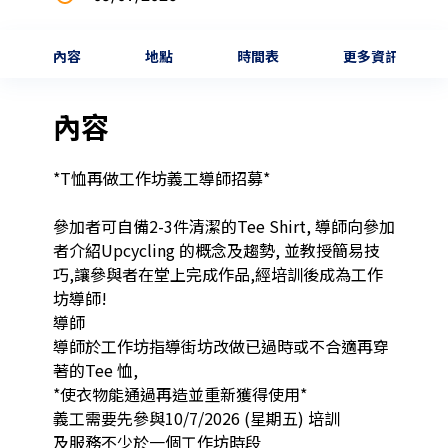
內容
地點
時間表
更多資訊
內容
*T恤再做工作坊義工導師招募*

參加者可自備2-3件清潔的Tee Shirt, 導師向參加
者介紹Upcycling 的概念及趨勢, 並教授簡易技
巧,讓參與者在堂上完成作品,經培訓後成為工作
坊導師!

導師

導師於工作坊指導街坊改做已過時或不合適再穿
著的Tee 恤, 

*使衣物能通過再造並重新獲得使用*

義工需要先參與10/7/2026 (星期五) 培訓

及服務不少於一個工作坊時段
