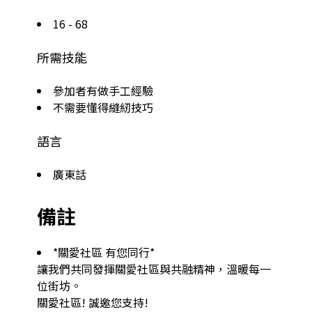
16 - 68
所需技能
參加者有做手工經驗
不需要懂得縫紉技巧
語言
廣東話
備註
*關愛社區 有您同行*

讓我們共同發揮關愛社區與共融精神，溫暖每一
位街坊。

關愛社區! 誠邀您支持!
