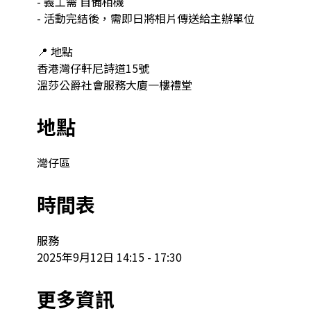
- 義工需 自備相機

- 活動完結後，需即日將相片傳送給主辦單位

📍 地點

香港灣仔軒尼詩道15號

溫莎公爵社會服務大廈一樓禮堂
地點
灣仔區
時間表
服務

2025年9月12日 14:15 - 17:30
更多資訊