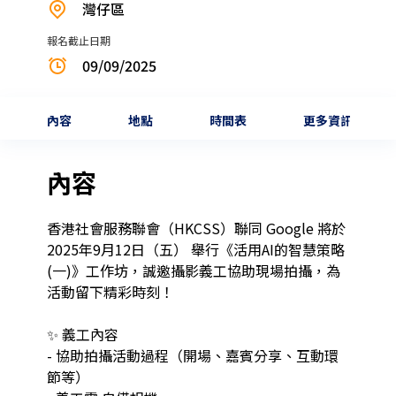
灣仔區
報名截止日期
09/09/2025
內容
地點
時間表
更多資訊
內容
香港社會服務聯會（HKCSS）聯同 Google 將於 
2025年9月12日（五） 舉行《活用AI的智慧策略 
(一)》工作坊，誠邀攝影義工協助現場拍攝，為
活動留下精彩時刻！

✨ 義工內容

- 協助拍攝活動過程（開場、嘉賓分享、互動環
節等）
