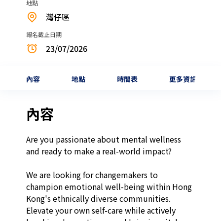
地點
灣仔區
報名截止日期
23/07/2026
內容
地點
時間表
更多資訊
內容
Are you passionate about mental wellness 
and ready to make a real-world impact? 

We are looking for changemakers to 
champion emotional well-being within Hong 
Kong's ethnically diverse communities. 
Elevate your own self-care while actively 