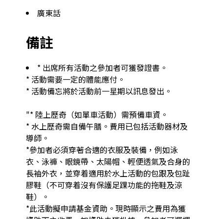
廣東話
備註
* 出席所有活動之參加者可獲發證書。

* 活動需要一定的體能應付。

* 活動備忘將於活動前一星期以訊息發出。

"* 陸上歷奇（如單車活動）需預備車資。

* 水上歷奇需自備午膳。費用已包括活動器材及
導師。

*參加者必須穿著合適的衣服及裝備，例如泳
衣、泳褲、眼鏡帶、太陽帽、輕便透氣及合身的
長袖外衣，並穿着適用於水上活動的包跟及包趾
膠鞋（不可穿着沒有保護足踝功能的拖鞋及涼
鞋）。

*此活動擬申請基金資助。現時顯示之費用為獲