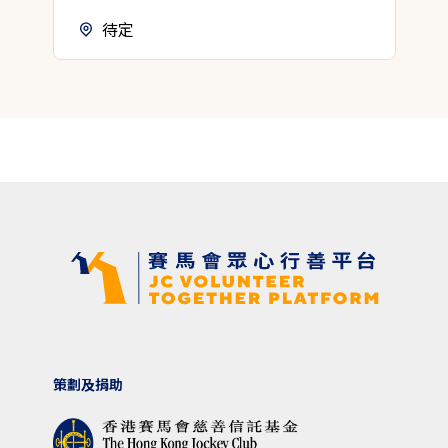
待定
策劃及捐助