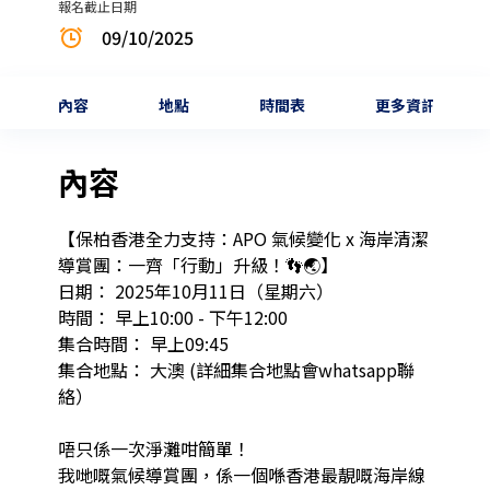
報名截止日期
09/10/2025
內容
地點
時間表
更多資訊
內容
【保柏香港全力支持：APO 氣候變化 x 海岸清潔
導賞團：一齊「行動」升級！👣🌏】

日期： 2025年10月11日（星期六）

時間： 早上10:00 - 下午12:00 

集合時間： 早上09:45 

集合地點： 大澳 (詳細集合地點會whatsapp聯
絡）

唔只係一次淨灘咁簡單！

我哋嘅氣候導賞團，係一個喺香港最靚嘅海岸線