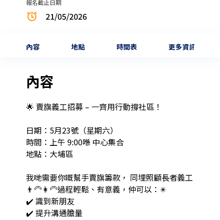
報名截止日期
21/05/2026
內容
地點
時間表
更多資訊
內容
🌟 賣旗義工招募 – 一齊用行動撐社區！

日期：5月23號（星期六）

時間：上午 9:00喺 中心集合

地點：大埔區

我哋需要你嘅幫手賣旗籌款， 同埋照顧長者義工 
👨‍🦳👩‍🦳過程輕鬆、有意義，仲可以：✴️

✔️ 識到新朋友

✔️ 提升溝通膽量
