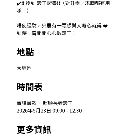
✔️❗❗ 拎到 義工證書❗❗（對升學／求職都有用
㗎！）

唔使經驗，只要有一顆想幫人嘅心就得 ❤️

到時一齊開開心心做義工！
地點
大埔區
時間表
賣旗籌款， 照顧長者義工

2026年5月23日 09:00 - 12:30
更多資訊