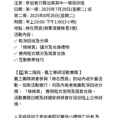
注意 : 參加者只需出席其中一場培訓班

日期 : 第一場 : 2025年7月29日(星期二) 或

第二場 : 2025年8月26日(星期二)

時間 : 早上10:00-下午1:00(3小時)

地點 : 綠在西貢(將軍澳寶琳里3號)

活動內容 :

✅ 乾淨回收及分類

✅ 「綠綠賞」儲分及兌換禮物

✅ 應用程式積分及獎賞兌換

✅ 互動教學技巧

【 2️⃣第二階段 - 義工導師活動實踐 】

義工團隊將會參與「綠在西貢」的站內或外展活
動，協助活動進行，向區內長者推廣乾淨回收分
類、 「綠綠賞」 應用程式使用及獎賞兌換。

活動實踐日期及詳細安排將會在培訓班上公佈詳
情。

🔅完成培訓之參加者即可獲送小禮物乙份🎁 及 