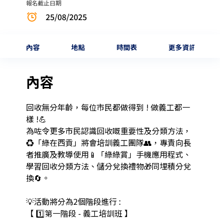
報名截止日期
25/08/2025
內容
地點
時間表
更多資訊
內容
回收無分年齡，每位市民都做得到 ! 做義工都一
樣 !💪

為咗令更多市民認識回收嘅重要性及分類方法，
♻️「綠在西貢」將會培訓義工團隊👥，專責向長
者推廣及教導使用📱「綠綠賞」手機應用程式、
學習回收分類方法、儲分兌換禮物🎁同埋積分兌
換🔄️。

💡活動將分為2個階段進行 :

【 1️⃣第一階段 - 義工培訓班 】
