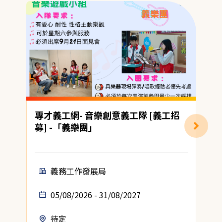
專才義工網- 音樂創意義工隊 [義工招
募] -「義樂團」
(
義務工作發展局
05/08/2026 - 31/08/2027
待定