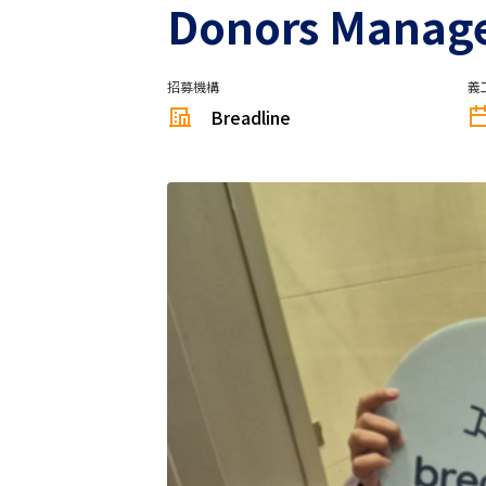
Donors Manager
招募機構
義
Breadline