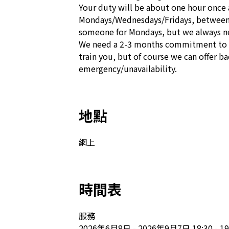
Your duty will be about one hour once 
Mondays/Wednesdays/Fridays, between 
someone for Mondays, but we always need
We need a 2-3 months commitment to do
train you, but of course we can offer bac
emergency/unavailability. 
地點
網上
時間表
服務

2026年6月8日 - 2026年9月7日 18:30 - 19: