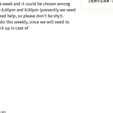
工配對平台為準，
a week and it could be chosen among 
6:00pm and 8:00pm (presently we need 
 help, so please don't be shy!). 

 this weekly, since we will need to 
k up in case of 
30
