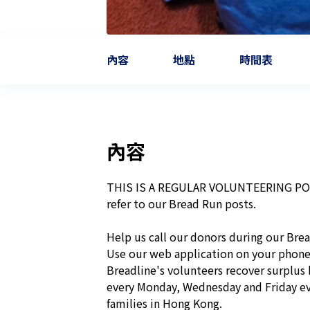
內容
地點
時間表
內容
THIS IS A REGULAR VOLUNTEERING POSIT
refer to our Bread Run posts. 

Help us call our donors during our Brea
Use our web application on your phone 
Breadline's volunteers recover surplus 
every Monday, Wednesday and Friday eve
families in Hong Kong. 
