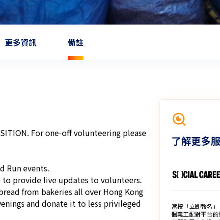
更多資訊
備註
ION. For one-off volunteering please 
了解更多
d Run events.

to provide live updates to volunteers.

bread from bakeries all over Hong Kong 
nings and donate it to less privileged 
當按「立即報名」
個義工配對平台的