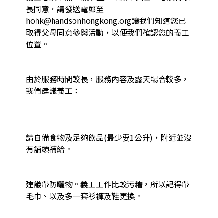
長同意。請發送電郵至
hohk@handsonhongkong.org讓我們知道您已
取得父母同意參與活動，以便我們確認您的義工
位置。

由於服務時間較長，服務內容及露天場合較多，
我們建議義工：

請自備食物及足夠飲品(最少要1公升)，附近並沒
有舖頭補給。

建議帶防曬物。義工工作比較污糟，所以記得帶
毛巾、以及多一套衫褲及鞋更換。
