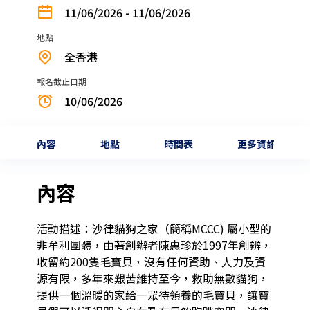
11/06/2026 - 11/06/2026
地點
全香港
報名截止日期
10/06/2026
內容
地點
時間表
更多資訊
內容
活動描述：沙律貓狗之家（簡稱MCCC) 屬小型的
非牟利團體，由著創辦者陳惠珍於1997年創辨，
收留約200隻毛寶貝，沒有任何資助、人力及資
源有限，多年來艱苦維持至今，救助無數貓狗，
提供一個溫暖的家給一眾待領養的毛寶貝，讓寶