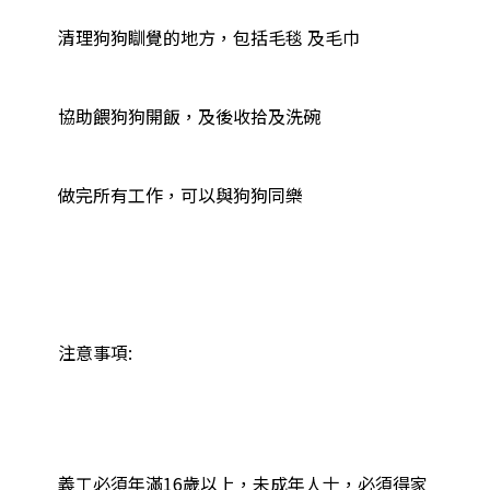
清理狗狗瞓覺的地方，包括毛毯 及毛巾

協助餵狗狗開飯，及後收拾及洗碗

做完所有工作，可以與狗狗同樂

注意事項:

義工必須年滿16歲以上，未成年人士，必須得家