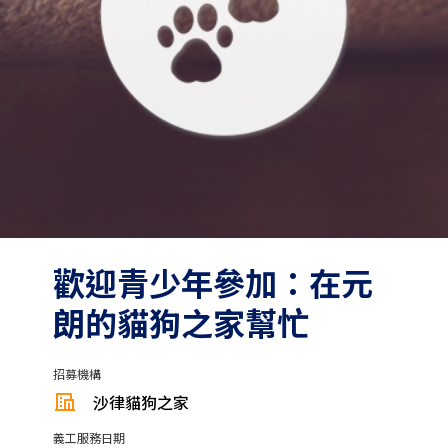
歡迎青少年參加：在元
朗的貓狗之家幫忙
招募機構
沙律貓狗之家
義工服務日期