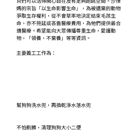
貝們可以活得開心自在及有足夠跑跳空間。沙律
媽的宗旨「以生命影響生命」，為被遺棄的動物
爭取生存權利，從不會草率地決定結束毛孩生
命，亦不拖延或吝嗇醫療費用，為牠們提供最合
適醫療。希望能向大眾傳播尊重生命，愛護動
物，「領養，不棄養」等等資訊。

主要義工工作為：

幫狗狗洗水兜，再換乾淨水落水兜

不怕骯髒，清理狗狗大小二便
