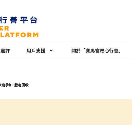
就嘉許
用戶支援
關於「賽馬會眾心行善」
家庭參加: 肥皂回收