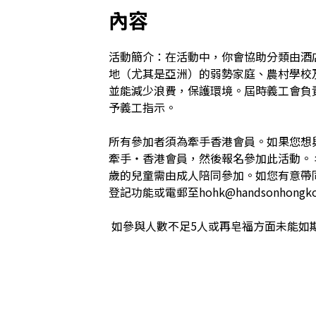
內容
活動簡介：在活動中，你會協助分類由酒
地（尤其是亞洲）的弱勢家庭、農村學校
並能減少浪費，保護環境。屆時義工會負
予義工指示。 

所有參加者須為牽手香港會員。如果您想
牽手‧香港會員，然後報名參加此活動。 年
歲的兒童需由成人陪同參加。如您有意帶同
登記功能或電郵至hohk@handsonhongko
 如參與人數不足5人或再皂福方面未能如期舉辦活動，活動將被取消。  
