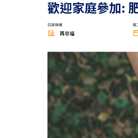
歡迎家庭參加: 
招募機構
義
再皂福