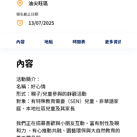
油尖旺區
報名截止日期
13/07/2025
內容
地點
時間表
更多資訊
內容
活動簡介： 

名稱：好心情

形式：親子/兒童參與的靜觀活動 

對象：有特殊教育需要（SEN）兒童、非華語家
庭、本地社區兒童及其家長 

我們正在招募喜歡與小朋友互動，富有耐性及親
和力 、有心推動共融、園藝環保與大自然教育的