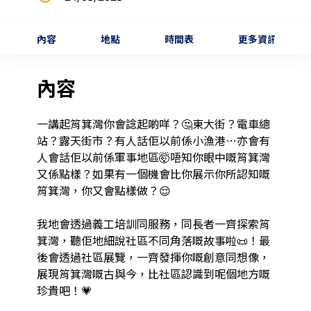
內容
地點
時間表
更多資訊
內容
一講起筲箕灣你會諗起啲咩？🤔東大街？電車總
站？露天街市？有人話佢以前係小漁港…亦會有
人會話佢以前係軍事地區🤯唔知你眼中嘅筲箕灣
又係點樣？如果有一個機會比你展示你所認知嘅
筲箕灣，你又會點樣做？😌

我地會透過義工培訓同服務，同長者一齊探索筲
箕灣，聽佢地細說社區不同角落嘅故事啦📜！最
後會透過社區展覽，一齊發揮你嘅創意同想像，
展現筲箕灣嘅古與今，比社區認識到呢個地方嘅
珍貴吧！💗
