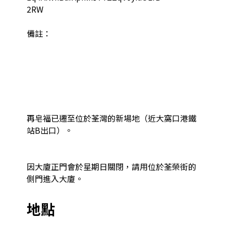
2RW

備註：

再皂福已遷至位於荃灣的新場地（近大窩口港鐵
站B出口）。

因大廈正門會於星期日關閉，請用位於荃榮街的
側門進入大廈。
地點