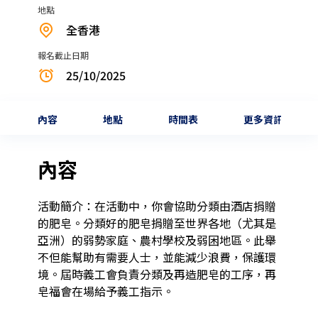
地點
全香港
報名截止日期
25/10/2025
內容
地點
時間表
更多資訊
內容
活動簡介：在活動中，你會協助分類由酒店捐贈
的肥皂。分類好的肥皂捐贈至世界各地（尤其是
亞洲）的弱勢家庭、農村學校及弱困地區。此舉
不但能幫助有需要人士，並能減少浪費，保護環
境。屆時義工會負責分類及再造肥皂的工序，再
皂福會在場給予義工指示。 
