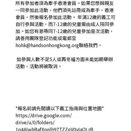
所有參加者須為牽手香港會員。如果您想與親友
一同參加此活動，他們須先註冊成為牽手‧香港
會員，然後報名參加此活動。 年滿12歲的義工可
自行參與活動，而7-12歲的兒童需由成人陪同參
加。如您有意帶同7-12歲的兒童參加是次活動，
請善用團隊登記功能或電郵至
hohk@handsonhongkong.org聯絡我們。 

 如參與人數不足5人或再皂福方面未能如期舉辦
活動，活動將被取消。  

*報名前請先閱讀以下義工指南與位置地圖* 
https://drive.google.com/

drive/u/0/folders/

1q4AIwhBafXpnlh97TZZqV0yIaOLrB
