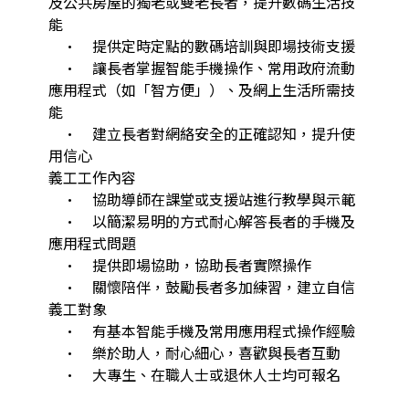
及公共房屋的獨老或雙老長者，提升數碼生活技
能

	•	提供定時定點的數碼培訓與即場技術支援

	•	讓長者掌握智能手機操作、常用政府流動
應用程式（如「智方便」）、及網上生活所需技
能

	•	建立長者對網絡安全的正確認知，提升使
用信心

義工工作內容

	•	協助導師在課堂或支援站進行教學與示範

	•	以簡潔易明的方式耐心解答長者的手機及
應用程式問題

	•	提供即場協助，協助長者實際操作

	•	關懷陪伴，鼓勵長者多加練習，建立自信

義工對象

	•	有基本智能手機及常用應用程式操作經驗

	•	樂於助人，耐心細心，喜歡與長者互動

	•	大專生、在職人士或退休人士均可報名
