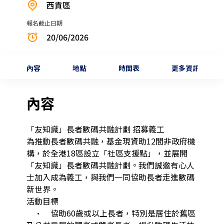
西貢區
報名截止日期
20/06/2026
內容
地點
時間表
更多資訊
內容
「友知識」長者數碼共融計劃 招募義工

為推動長者數碼共融，基金現資助12間非政府機
構，於全港18區設立「社區支援點」，並展開 
「友知識」長者數碼共融計劃。我們誠邀有心人
士加入成為義工，與我們一同協助長者走進數碼
新世界。

活動目標

	•	協助60歲或以上長者，特別是居住於舊區