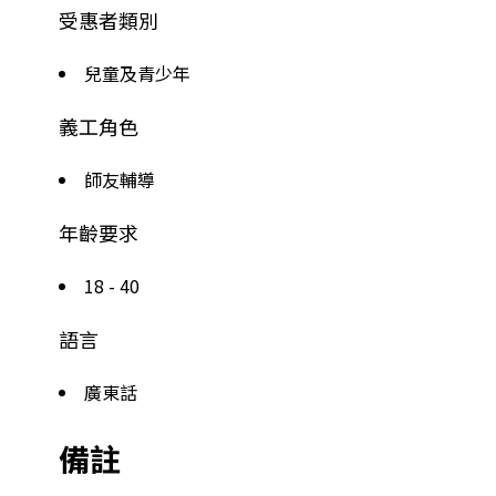
受惠者類別
兒童及青少年
義工角色
師友輔導
年齡要求
18 - 40
語言
廣東話
備註