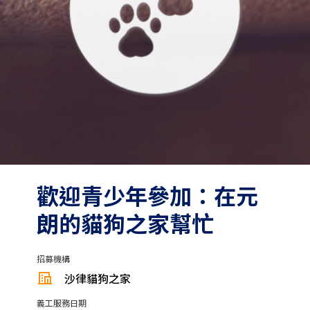
歡迎青少年參加：在元
朗的貓狗之家幫忙
招募機構
沙律貓狗之家
義工服務日期