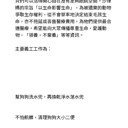
貝們可以活得開心自在及有足夠跑跳空間。沙律
媽的宗旨「以生命影響生命」，為被遺棄的動物
爭取生存權利，從不會草率地決定結束毛孩生
命，亦不拖延或吝嗇醫療費用，為牠們提供最合
適醫療。希望能向大眾傳播尊重生命，愛護動
物，「領養，不棄養」等等資訊。

主要義工工作為：

幫狗狗洗水兜，再換乾淨水落水兜

不怕骯髒，清理狗狗大小二便
