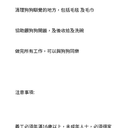
清理狗狗瞓覺的地方，包括毛毯 及毛巾

協助餵狗狗開飯，及後收拾及洗碗

做完所有工作，可以與狗狗同樂

注意事項:

義工必須年滿16歲以上，未成年人士，必須得家