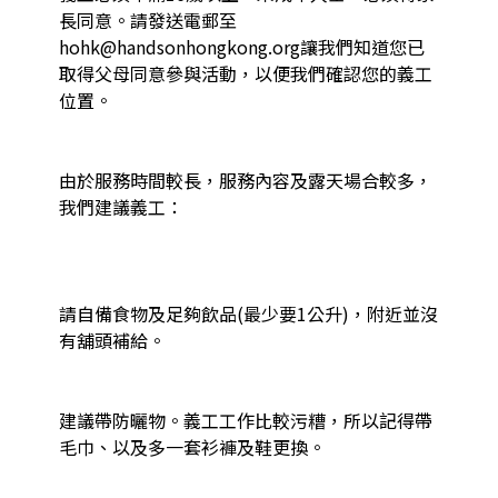
長同意。請發送電郵至
hohk@handsonhongkong.org讓我們知道您已
取得父母同意參與活動，以便我們確認您的義工
位置。

由於服務時間較長，服務內容及露天場合較多，
我們建議義工：

請自備食物及足夠飲品(最少要1公升)，附近並沒
有舖頭補給。

建議帶防曬物。義工工作比較污糟，所以記得帶
毛巾、以及多一套衫褲及鞋更換。
