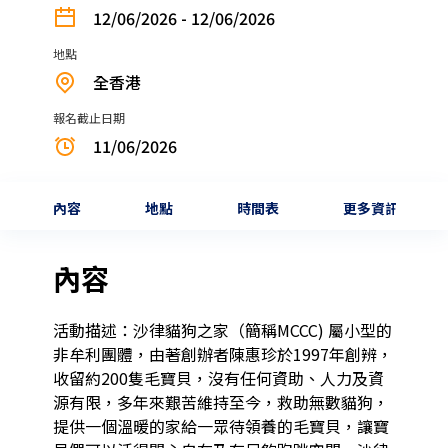
12/06/2026 - 12/06/2026
地點
全香港
報名截止日期
11/06/2026
內容
地點
時間表
更多資訊
內容
活動描述：沙律貓狗之家（簡稱MCCC) 屬小型的
非牟利團體，由著創辦者陳惠珍於1997年創辨，
收留約200隻毛寶貝，沒有任何資助、人力及資
源有限，多年來艱苦維持至今，救助無數貓狗，
提供一個溫暖的家給一眾待領養的毛寶貝，讓寶